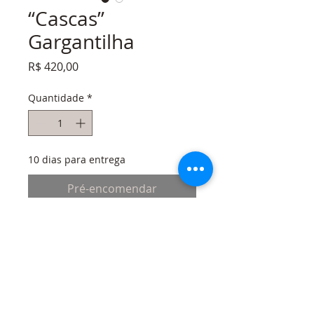
“Cascas”
Gargantilha
Preço
R$ 420,00
Quantidade
*
10 dias para entrega
Pré-encomendar
Gargantilha em latão banhado a ouro,
penas e cascas desenhadas com caneta
3D em filamenti Tpu tingidas e
moldadas em calor