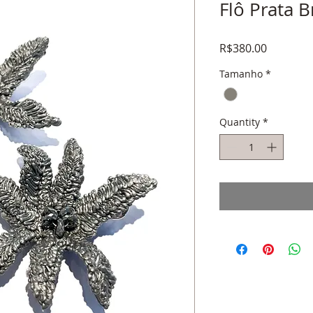
Flô Prata B
Price
R$380.00
Tamanho
*
Quantity
*